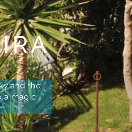
 ENGLI
N