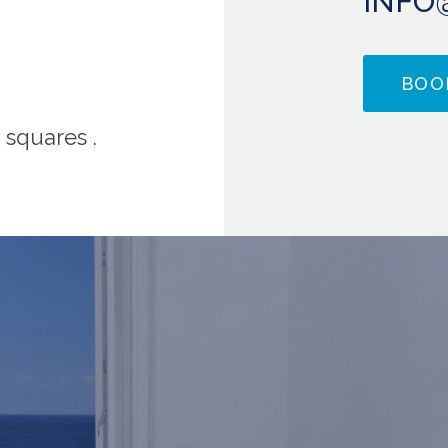
INFO
BOO
 squares .