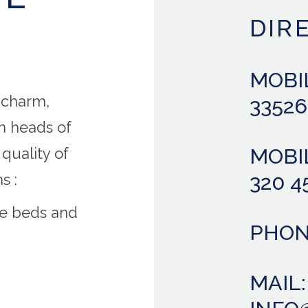
DIR
MOBIL
y charm,
3352
th heads of
MOBIL
quality of
320 4
s :
e beds and
PHONE
MAIL: