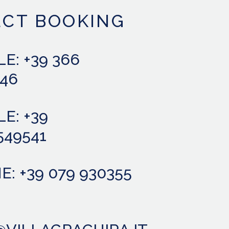
ECT BOOKING
E: +39 366
646
E: +39
549541
: +39 079 930355