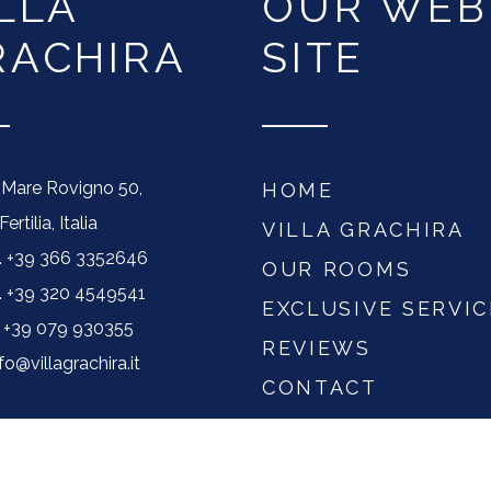
LLA
OUR WEB
RACHIRA
SITE
Mare Rovigno 50,
HOME
ertilia, Italia
VILLA GRACHIRA
. +39 366 3352646
OUR ROOMS
. +39 320 4549541
EXCLUSIVE SERVIC
 +39 079 930355
REVIEWS
nfo@villagrachira.it
CONTACT