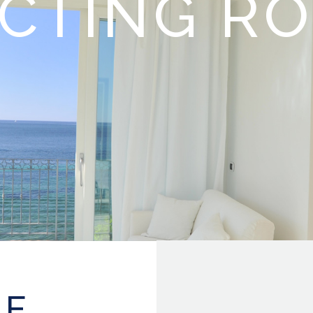
CTING R
NE